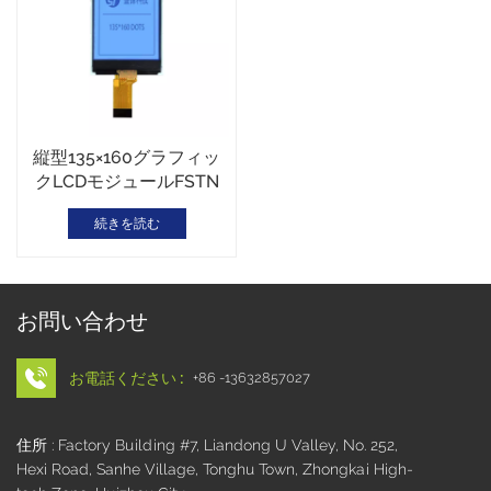
縦型135×160グラフィッ
クLCDモジュールFSTN
LCD COGモジュールシリ
続きを読む
アルインターフェース
お問い合わせ
お電話ください :
+86 -13632857027
住所 : Factory Building #7, Liandong U Valley, No. 252,
Hexi Road, Sanhe Village, Tonghu Town, Zhongkai High-