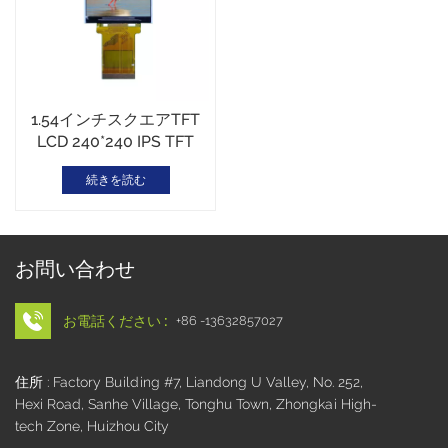
1.54インチスクエアTFT
LCD 240*240 IPS TFT
MCUインターフェースス
続きを読む
マートウォッチディスプ
レイ
お問い合わせ
お電話ください :
+86 -13632857027
住所 : Factory Building #7, Liandong U Valley, No. 252,
Hexi Road, Sanhe Village, Tonghu Town, Zhongkai High-
tech Zone, Huizhou City