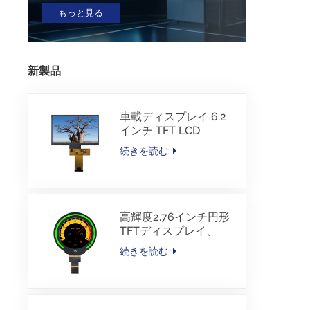
もっと見る
新製品
車載ディスプレイ 6.2
インチ TFT LCD
1024*600 IPS TFTイン
続きを読む
ターフェース ドライバ
ーIC JD9168S RGBイ
ンターフェース
1100cd/m2 -30~80C
高輝度2.76インチ円形
TFTディスプレイ、
480×480解像度、
続きを読む
1000nits、MIPIインタ
ーフェース、
30PINS、-30~85℃