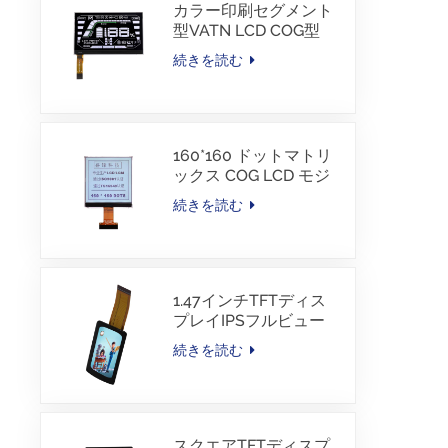
カラー印刷セグメント
型VATN LCD COG型
LCD、IICインターフェ
続きを読む
ース付き、電動自転車
用
160*160 ドットマトリ
ックス COG LCD モジ
ュール FSTN LCD 中国
続きを読む
サプライヤー
1.47インチTFTディス
プレイIPSフルビュー
172×320解像度画面
続きを読む
スクエアTFTディスプ