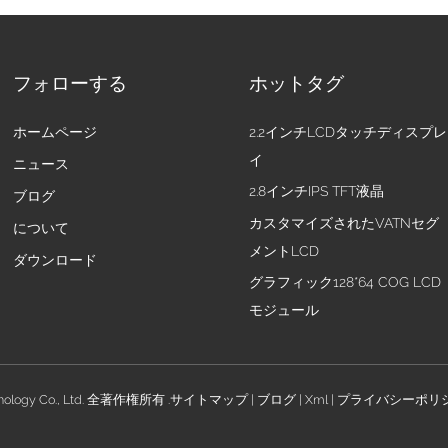
フォローする
ホットタグ
ホームページ
2.2インチLCDタッチディスプレ
イ
ニュース
2.8インチIPS TFT液晶
ブログ
カスタマイズされたVATNセグ
について
メントLCD
ダウンロード
グラフィック128*64 COG LCD
モジュール
nology Co., Ltd. 全著作権所有 .
サイトマップ
|
ブログ
|
Xml
|
プライバシーポリ