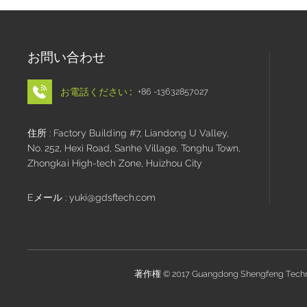
お問い合わせ
お電話ください :
+86 -13632857027
住所 : Factory Building #7, Liandong U Valley,
No. 252, Hexi Road, Sanhe Village, Tonghu Town,
Zhongkai High-tech Zone, Huizhou City
Eメール : yuki@gdsftech.com
著作権 © 2017 Guangdong Shengfeng Tech