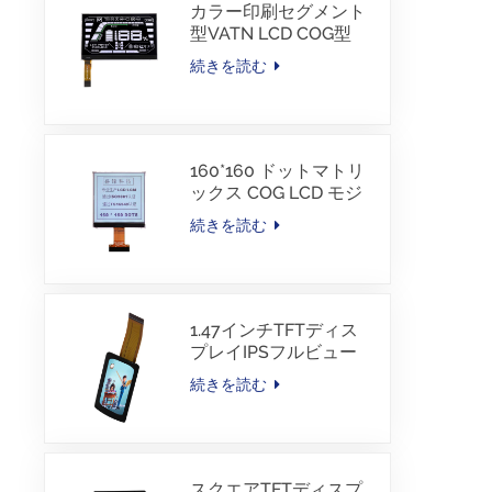
カラー印刷セグメント
型VATN LCD COG型
LCD、IICインターフェ
続きを読む
ース付き、電動自転車
用
160*160 ドットマトリ
ックス COG LCD モジ
ュール FSTN LCD 中国
続きを読む
サプライヤー
1.47インチTFTディス
プレイIPSフルビュー
172×320解像度画面
続きを読む
スクエアTFTディスプ