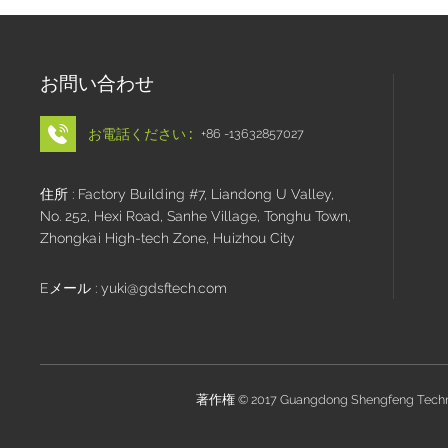
お問い合わせ
お電話ください :
+86 -13632857027
住所 : Factory Building #7, Liandong U Valley,
No. 252, Hexi Road, Sanhe Village, Tonghu Town,
Zhongkai High-tech Zone, Huizhou City
Eメール : yuki@gdsftech.com
著作権 © 2017 Guangdong Shengfeng Tech