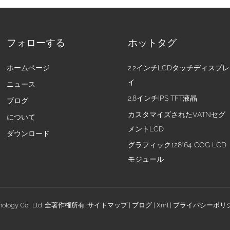
フォローする
ホットタグ
ホームページ
2.2インチLCDタッチディスプレ
イ
ニュース
2.8インチIPS TFT液晶
ブログ
カスタマイズされたVATNセグ
について
メントLCD
ダウンロード
グラフィック128*64 COG LCD
モジュール
nology Co., Ltd. 全著作権所有 .
サイトマップ
|
ブログ
|
Xml
|
プライバシーポリ