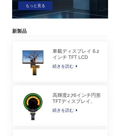
もっと見る
新製品
車載ディスプレイ 6.2
インチ TFT LCD
1024*600 IPS TFTイン
続きを読む
ターフェース ドライバ
ーIC JD9168S RGBイ
ンターフェース
1100cd/m2 -30~80C
高輝度2.76インチ円形
TFTディスプレイ、
480×480解像度、
続きを読む
1000nits、MIPIインタ
ーフェース、
30PINS、-30~85℃