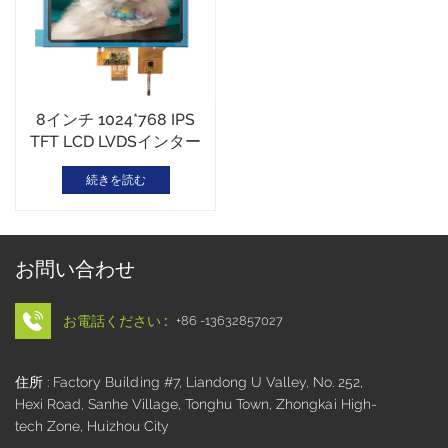
8インチ 1024*768 IPS
TFT LCD LVDSインター
フェース CTPタッチ光学
続きを読む
接合
お問い合わせ
お電話ください :
+86 -13632857027
住所 : Factory Building #7, Liandong U Valley, No. 252,
Hexi Road, Sanhe Village, Tonghu Town, Zhongkai High-
tech Zone, Huizhou City