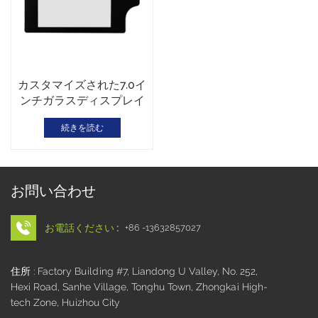
カスタマイズされた7.0イ
ンチガラスディスプレイ
カバーレンズ
続きを読む
お問い合わせ
お電話ください :
+86 -13632857027
住所 : Factory Building #7, Liandong U Valley, No. 252,
Hexi Road, Sanhe Village, Tonghu Town, Zhongkai High-
tech Zone, Huizhou City