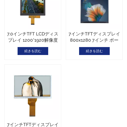
7.0インチTFT LCDディス
7インチTFTディスプレイ
プレイ 1200*1920解像度
800x1280 7インチ ポー
MIPIインターフェース 高
トレートTFT MIPIインタ
続きを読む
続きを読む
輝度750cd/m2 カスタム
ーフェース
カバーガラス
7インチTFTディスプレイ