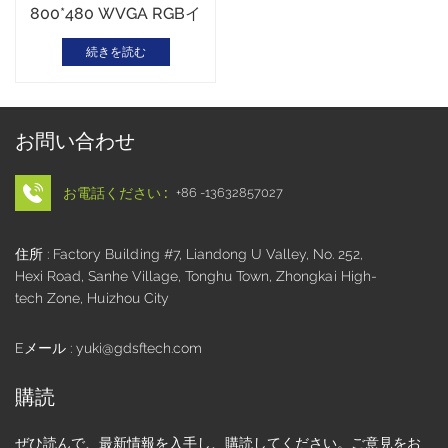
800*480 WVGA RGBイ
ンターフェース
続きを読む
お問い合わせ
お電話ください :
+86 -13632857027
住所 : Factory Building #7, Liandong U Valley, No. 252,
Hexi Road, Sanhe Village, Tonghu Town, Zhongkai High-
tech Zone, Huizhou City
Eメール : yuki@gdsftech.com
購読
ぜひ読んで、最新情報を入手し、購読してください。ご意見をお