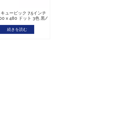
キュービック 7.5インチ
00 x 480 ドット 3色 黒/
白/赤
続きを読む