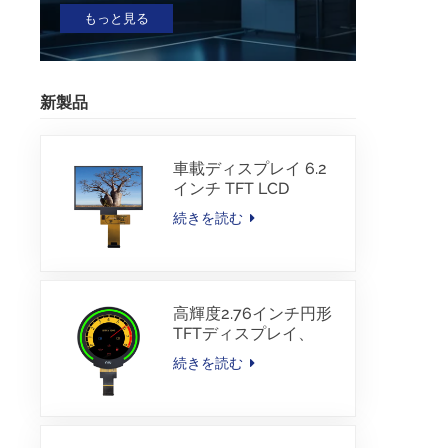
もっと見る
新製品
車載ディスプレイ 6.2
インチ TFT LCD
1024*600 IPS TFTイン
続きを読む
ターフェース ドライバ
ーIC JD9168S RGBイ
ンターフェース
1100cd/m2 -30~80C
高輝度2.76インチ円形
TFTディスプレイ、
480×480解像度、
続きを読む
1000nits、MIPIインタ
ーフェース、
30PINS、-30~85℃