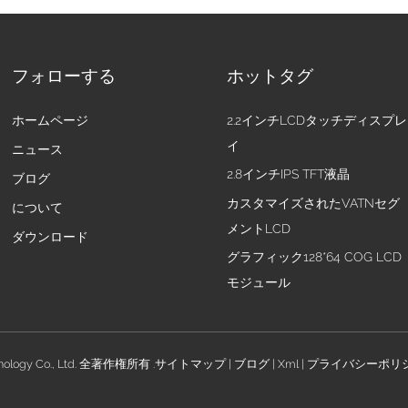
フォローする
ホットタグ
ホームページ
2.2インチLCDタッチディスプレ
イ
ニュース
2.8インチIPS TFT液晶
ブログ
カスタマイズされたVATNセグ
について
メントLCD
ダウンロード
グラフィック128*64 COG LCD
モジュール
nology Co., Ltd. 全著作権所有 .
サイトマップ
|
ブログ
|
Xml
|
プライバシーポリ