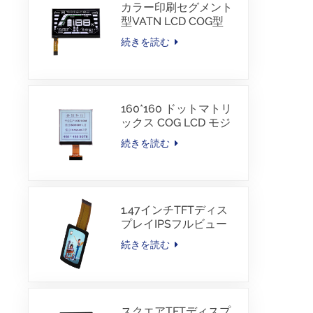
カラー印刷セグメント
型VATN LCD COG型
LCD、IICインターフェ
続きを読む
ース付き、電動自転車
用
160*160 ドットマトリ
ックス COG LCD モジ
ュール FSTN LCD 中国
続きを読む
サプライヤー
1.47インチTFTディス
プレイIPSフルビュー
172×320解像度画面
続きを読む
スクエアTFTディスプ