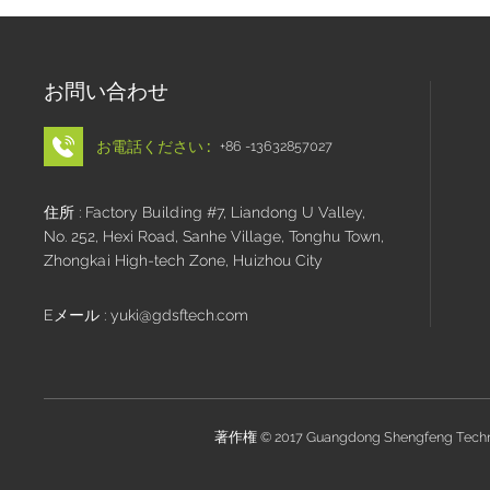
お問い合わせ
お電話ください :
+86 -13632857027
住所 : Factory Building #7, Liandong U Valley,
No. 252, Hexi Road, Sanhe Village, Tonghu Town,
Zhongkai High-tech Zone, Huizhou City
Eメール : yuki@gdsftech.com
著作権 © 2017 Guangdong Shengfeng Tech