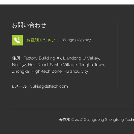
お問い合わせ
お電話ください :
+86 -13632857027
住所 : Factory Building #7, Liandong U Valley,
No. 252, Hexi Road, Sanhe Village, Tonghu Town,
Zhongkai High-tech Zone, Huizhou City
Eメール : yuki@gdsftech.com
著作権 © 2017 Guangdong Shengfeng Tech