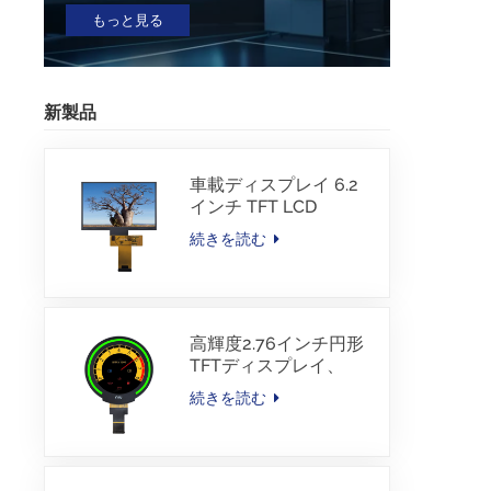
もっと見る
新製品
車載ディスプレイ 6.2
インチ TFT LCD
1024*600 IPS TFTイン
続きを読む
ターフェース ドライバ
ーIC JD9168S RGBイ
ンターフェース
1100cd/m2 -30~80C
高輝度2.76インチ円形
TFTディスプレイ、
480×480解像度、
続きを読む
1000nits、MIPIインタ
ーフェース、
30PINS、-30~85℃