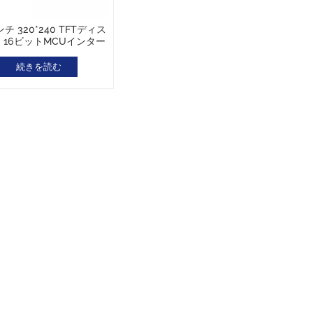
ンチ 320*240 TFTディス
 16ビットMCUインター
ス 広範囲温度 -20 ~ 70
°C
続きを読む