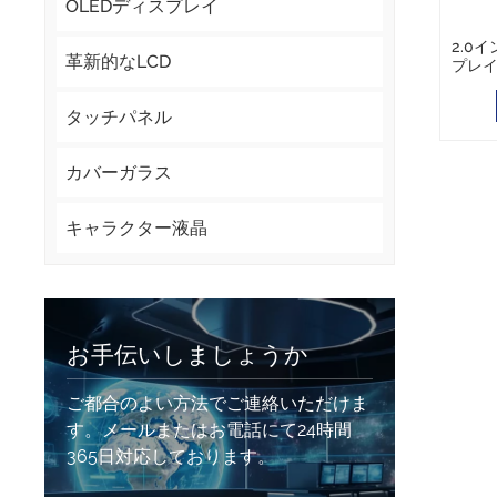
OLEDディスプレイ
2.0イ
革新的なLCD
プレイ
フェー
タッチパネル
カバーガラス
キャラクター液晶
お手伝いしましょうか
ご都合のよい方法でご連絡いただけま
す。メールまたはお電話にて24時間
365日対応しております。