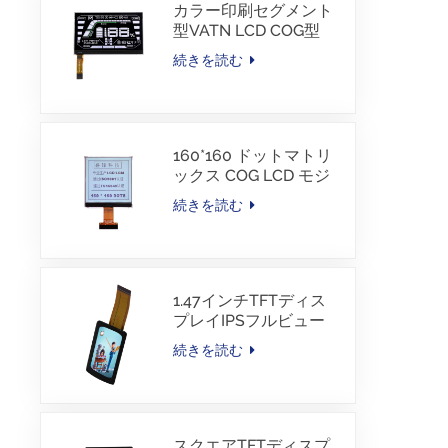
カラー印刷セグメント
型VATN LCD COG型
LCD、IICインターフェ
続きを読む
ース付き、電動自転車
用
160*160 ドットマトリ
ックス COG LCD モジ
ュール FSTN LCD 中国
続きを読む
サプライヤー
1.47インチTFTディス
プレイIPSフルビュー
172×320解像度画面
続きを読む
スクエアTFTディスプ