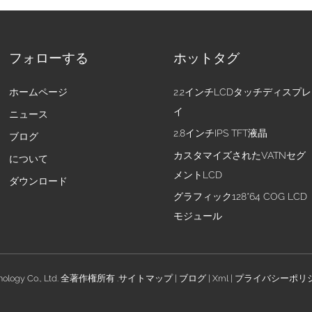
フォローする
ホットタグ
ホームページ
2.2インチLCDタッチディスプレ
イ
ニュース
2.8インチIPS TFT液晶
ブログ
カスタマイズされたVATNセグ
について
メントLCD
ダウンロード
グラフィック128*64 COG LCD
モジュール
nology Co., Ltd. 全著作権所有 .
サイトマップ
|
ブログ
|
Xml
|
プライバシーポリ