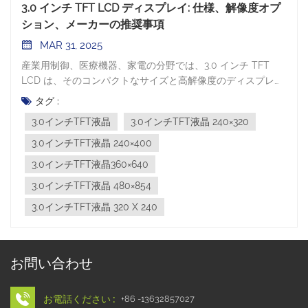
3.0 インチ TFT LCD ディスプレイ: 仕様、解像度オプ
ション、メーカーの推奨事項
MAR 31, 2025
産業用制御、医療機器、家電の分野では、3.0 インチ TFT
LCD は、そのコンパクトなサイズと高解像度のディスプレイ
により、人気のある選択肢となっています。Guangdong
タグ :
Shengfeng Technology の主要製品の 1 つとして、この記事
3.0インチTFT液晶
3.0インチTFT液晶 240×320
では 3.0 インチ画面の技術的パラメータを詳細に分析し、最
適なアプリケーション ソリューションを紹介します。 I. 3.0
3.0インチTFT液晶 240×400
インチTFT LCDのサイズ定義「3.0インチ」のサイズは画面の
3.0インチTFT液晶360×640
対角線の長さを指し、換算すると7.62cmとなります。3.0イン
3.0インチTFT液晶 480×854
チTFTディスプレイ画面の長さと幅はアスペクト比によって
異なります。​クラシック 4:3 アスペクト比: 6.096 cm (長さ) ×
3.0インチTFT液晶 320 X 240
4.572 cm (幅)​ワイドスクリーン 16:9 アスペクト比: 6.6416 cm
(縦) × 3.7359 cm (横)​画面比率の多様性と、メーカー間の設計
および製造プロセスの違いにより、異なるメーカーが製造す
お問い合わせ
る 3.0 インチ TFT LCD モジュールの外観サイズは異なる場
合があります。実際のアプリケーションは、デバイス設計に
応じて調整する必要があります。 II. 3.0インチの一般的な解像
お電話ください :
+86 -13632857027
度、その特徴と用途​ポートレートモード:​3.0インチTFT液晶