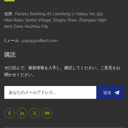
240×320 QVGA:​クラシックな 4:3 比率と約 133 PPI のピクセ
ル密度を備えた初期の仕様。12 時や 3 時などの単一の視野角
住所 : Factory Building #7, Liandong U Valley, No. 252,
を備え、基本的なグラフィックおよびテキスト表示の要件を
Hexi Road, Sanhe Village, Tonghu Town, Zhongkai High-
満たしています。​小型のハンドヘルドデバイスでよく使用さ
tech Zone, Huizhou City
れます。ピクセル数が少なく、データ処理も少ないため、シ
ンプルなグラフィックやテキストの表示に適しており、低価
Eメール : yuki@gdsftech.com
格の電子機器で広く使用されています。3.0インチTFT液晶
240×400 WQVGA:​16:10 のワイドスクリーンの利点があり、
購読
4:3 画面よりも 40% 多くの水平コンテンツを表示できます。
垂直の鮮明度が向上し、長いテキストや詳細な表示に有利で
ぜひ読んで、最新情報を入手し、購読してください。ご意見をお
す。ほとんどが全視野角仕様で、水平方向と垂直方向の視野
聞かせください。
角は最大 180 度です。電子書籍リーダー、電子棚札 (ESL)、
セルフサービス注文機のサイド メニュー バーに適していま
す。3.0インチTFT液晶360×640:​245 PPI のピクセル密度によ
送信
り、繊細な画像やテキストを表示できます。主に IPS テクノ
ロジーを採用し、完全な視野角と強化されたグレースケール
パフォーマンスを提供します。中～低価格帯のスマートフォ
ン、スマートウォッチ、ポータブルゲーム機によく見られま
す。3.0インチTFT液晶 480×854:​326 PPI のピクセル密度を備
えた高解像度で、詳細度が高く、色が鮮やかで、高解像度の