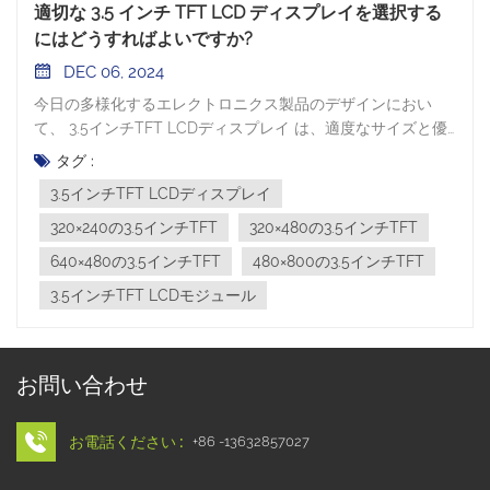
適切な 3.5 インチ TFT LCD ディスプレイを選択する
にはどうすればよいですか?
DEC 06, 2024
今日の多様化するエレクトロニクス製品のデザインにおい
て、 3.5インチTFT LCDディスプレイ は、適度なサイズと優
れたディスプレイ効果により、多くの製品に推奨されるディ
タグ :
スプレイ ソリューションの 1 つとなっています。しかし、さ
3.5インチTFT LCDディスプレイ
まざまな解像度やアプリケーション要件に直面した場合、適
切な 3.5 インチ TFT LCD スクリーンを合理的に選択する方法
320×240の3.5インチTFT
320×480の3.5インチTFT
がエンジニアにとって重要な問題となっています。ここで
640×480の3.5インチTFT
480×800の3.5インチTFT
は、主な機能と解像度の仕様の観点から、3.5 インチ TFT 液
3.5インチTFT LCDモジュール
晶ディスプレイを選択するためのヒントをいくつか紹介しま
す。 3.5インチTFT液晶ディスプレイの特長 適度なサイズ:3.5
インチ TFT LCD 画面の物理サイズは約 88.9 mm で、対応す
る A.A サイズ (アクティブ エリア) はデバイス スペースを占
お問い合わせ
有しすぎず、十分な表示領域が不足しないため、ポータブル
デバイスに適しています。マルチ解像度のサポート:3.5インチ
TFT LCDは小型ながら、320×240、480×800などの複数の解
お電話ください :
+86 -13632857027
像度をサポートしています。高解像度により、より詳細な画
像表示が可能になります。広い視野角:高度な TN および IPS