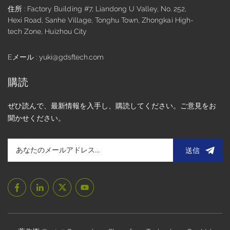
住所 : Factory Building #7, Liandong U Valley, No. 252,
TFT テクノロジーに基づいた 3.5 インチ TFT LCD は、6 時、
Hexi Road, Sanhe Village, Tonghu Town, Zhongkai High-
12 時、全視野角などのさまざまな視野角オプションを提供
tech Zone, Huizhou City
し、ユーザーが最高の視覚体験を楽しめることを保証しま
す。さまざまなアプリケーションシナリオで。互換性のある
インターフェイス:RGB、SPI、MIPI、MCUなどの共通インタ
Eメール : yuki@gdsftech.com
ーフェイスはさまざまなメイン制御チップと互換性があり、
組み込みシステムの設計が容易になります。 解像度の仕様と
購読
アプリケーションシナリオ 3.5 インチ TFT LCD ディスプレイ
の解像度範囲には、320×240、320×480、640×480、および
ぜひ読んで、最新情報を入手し、購読してください。ご意見をお
480×800 が含まれます。 さまざまな解像度のディスプレイ
聞かせください。
は、さまざまなアプリケーション シナリオに適していま
す。 320×240の3.5インチTFT (QVGA)例えば： モデル番号
#FT-03510。特徴： 主に横向きで、6 ポイント、12 ポイン
送信
ト、および全視野角オプションをサポートします。ポートレ
ートモードはあまり一般的ではありません。アプリケーショ
ン: シンプルなディスプレイのニーズや、温度計、タイマー、
その他の小型ディスプレイ デバイスなどのコスト重視のアプ
リケーションに適しています。 320×480の3.5インチTFT
(HVGA)例えば： モデル#FT-03576、#FT-03583。特徴： ほ
とんどがポートレート モードで、QVGA に比べて垂直方向の