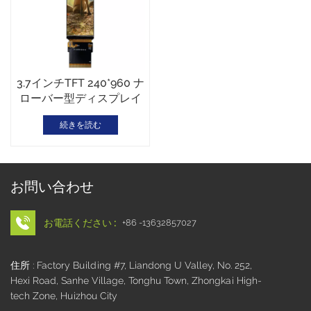
3.7インチTFT 240*960 ナ
ローバー型ディスプレイ
続きを読む
お問い合わせ
お電話ください :
+86 -13632857027
住所 : Factory Building #7, Liandong U Valley, No. 252,
Hexi Road, Sanhe Village, Tonghu Town, Zhongkai High-
tech Zone, Huizhou City