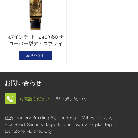
3.7インチTFT 240*960 ナ
ローバー型ディスプレイ
続きを読む
お問い合わせ
お電話ください :
+86 -13632857027
住所 : Factory Building #7, Liandong U Valley, No. 252,
Hexi Road, Sanhe Village, Tonghu Town, Zhongkai High-
tech Zone, Huizhou City