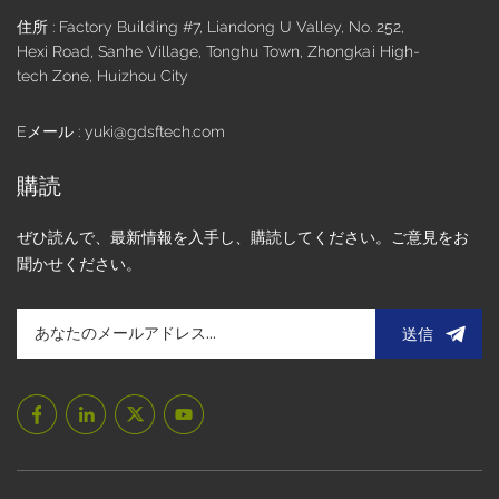
や小型電子製品にとって理想的な選択肢となっています。広
住所 : Factory Building #7, Liandong U Valley, No. 252,
い視野角: IPSフルビューや6時または12時の通常の表示方向な
Hexi Road, Sanhe Village, Tonghu Town, Zhongkai High-
どの選択肢があり、どの角度からでも鮮やかな表示効果をお
tech Zone, Huizhou City
楽しみいただけます。多彩なインターフェース: RGB、
LVDS、MIPI、その他の主流インターフェイスをサポートして
Eメール : yuki@gdsftech.com
いるため、さまざまな製品設計のニーズに簡単に適応でき、
創造性を無限に拡張できます。タッチインタラクション: 5.0
購読
インチのサイズはタッチスクリーン機能に最適で、シングル
ポイント操作とマルチポイント操作の両方でスムーズで自然
ぜひ読んで、最新情報を入手し、購読してください。ご意見をお
なユーザー エクスペリエンスを提供し、デバイスをよりイン
聞かせください。
テリジェントでユーザーフレンドリーにします。 当社の 5 イ
ンチ TFT LCD 標準ソリューション-ランドスケープモード
5.0 インチ TFT LCD 800*480 WVGA:アスペクト比 15:9 のク
送信
ラシック解像度で、6 時と IPS フルビューの 2 つの選択肢が
あり、オプションの RGB、LVDS、MIPI インターフェイスを
備えています。用途: スマート スポーツ デバイスおよび小型
産業用ディスプレイ。例えば： モデル#FT-05007 (RGB 888
インターフェース)、モデル#FT-05026 (LVDSインターフェ
ース)、モデル#FT-05027 (MIPI インターフェース)。 ポート
レートモード 5.0 インチ TFT LCD 480*854 FWVGA:IPS TFT