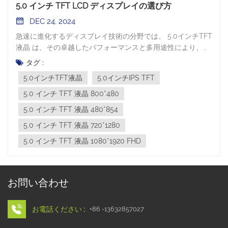
5.0 インチ TFT LCD ディスプレイの選び方
DEC 24, 2024
急速に進化するディスプレイ技術の分野では、 5.0インチTFT
液晶 は、その卓越したパフォーマンスと多用途性により、最
も人気のある小型ディスプレイ ソリューションの 1 つとして
タグ :
浮上しています。この記事では、5.0インチTFT液晶ディスプ
5.0インチTFT液晶
5.0インチIPS TFT
レイの特長を紹介し、当社が丁寧に作り上げた関連ソリュー
ションとその幅広い応用シーンについて詳しく説明しま
5.0 インチ TFT 液晶 800*480
す。 5.0インチTFT液晶ディスプレイの定義5.0 インチ TFT
5.0 インチ TFT 液晶 480*854
LCD は、対角長 5.0 インチの LCD ディスプレイを指し、視
5.0 インチ TFT 液晶 720*1280
覚体験と携帯性のバランスが完璧に取れています。 5.0イン
チTFT液晶ディスプレイの特長高解像度の画質: 数多くのブラ
5.0 インチ TFT 液晶 1080*1920 FHD
ンドと 5.0インチTFT LCDディスプレイ 市場ではそれぞれ異
なる解像度が提供されていますが、当社のスクリーンは
WVGA (800*480)、FWVGA (480*854)、さらにはそれ以上の
お問い合わせ
WVGA (720*1280) などの高解像度オプションをカバーしてお
り、すべての表示画像が鮮明で鮮明であることを保証しま
す。詳しい。コンパクトなサイズ: 5.0 インチのデザインは、
お電話ください :
+86 -13632857027
画像の鮮明さを保証するだけでなく、大きなサイズに伴う不
便さやコスト負担を回避できるため、ハンドヘルド デバイス