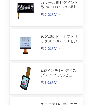
カラー印刷セグメント
型VATN LCD COG型
LCD、IICインターフェ
続きを読む
ース付き、電動自転車
用
160*160 ドットマトリ
ックス COG LCD モジ
ュール FSTN LCD 中国
続きを読む
サプライヤー
1.47インチTFTディス
プレイIPSフルビュー
172×320解像度画面
続きを読む
スクエアTFTディスプ