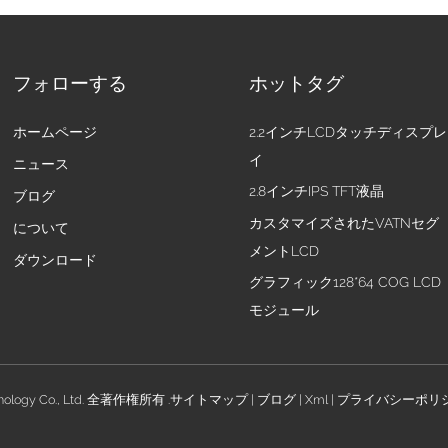
フォローする
ホットタグ
ホームページ
2.2インチLCDタッチディスプレ
イ
ニュース
2.8インチIPS TFT液晶
ブログ
カスタマイズされたVATNセグ
について
メントLCD
ダウンロード
グラフィック128*64 COG LCD
モジュール
nology Co., Ltd. 全著作権所有 .
サイトマップ
|
ブログ
|
Xml
|
プライバシーポリ