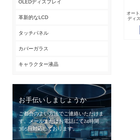
OLEDディスプレイ
オート
革新的なLCD
ディス
タッチパネル
カバーガラス
キャラクター液晶
お手伝いしましょうか
ご都合のよい方法でご連絡いただけま
す。メールまたはお電話にて24時間
365日対応しております。