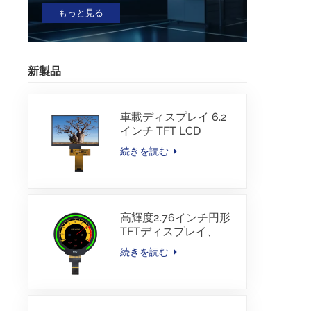
もっと見る
新製品
車載ディスプレイ 6.2
インチ TFT LCD
1024*600 IPS TFTイン
続きを読む
ターフェース ドライバ
ーIC JD9168S RGBイ
ンターフェース
1100cd/m2 -30~80C
高輝度2.76インチ円形
TFTディスプレイ、
480×480解像度、
続きを読む
1000nits、MIPIインタ
ーフェース、
30PINS、-30~85℃