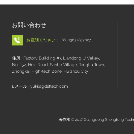
お問い合わせ
お電話ください :
+86 -13632857027
住所 : Factory Building #7, Liandong U Valley,
No. 252, Hexi Road, Sanhe Village, Tonghu Town,
Zhongkai High-tech Zone, Huizhou City
Eメール : yuki@gdsftech.com
著作権 © 2017 Guangdong Shengfeng Tech