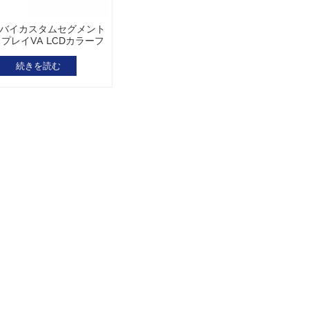
バイカスタムセグメント
プレイVA LCDカラーフ
ィルム不規則な形状
続きを読む