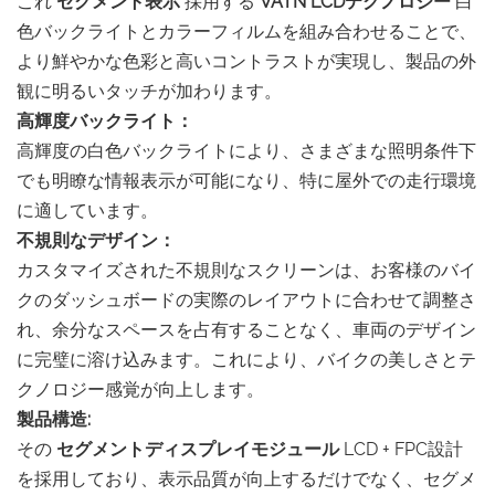
これ
セグメント表示
採用する
VATN LCDテクノロジー
白
色バックライトとカラーフィルムを組み合わせることで、
より鮮やかな色彩と高いコントラストが実現し、製品の外
観に明るいタッチが加わります。
高輝度バックライト：
高輝度の白色バックライトにより、さまざまな照明条件下
でも明瞭な情報表示が可能になり、特に屋外での走行環境
に適しています。
不規則なデザイン：
カスタマイズされた不規則なスクリーンは、お客様のバイ
クのダッシュボードの実際のレイアウトに合わせて調整さ
れ、余分なスペースを占有することなく、車両のデザイン
に完璧に溶け込みます。これにより、バイクの美しさとテ
クノロジー感覚が向上します。
製品構造:
その
セグメントディスプレイモジュール
LCD + FPC設計
を採用しており、表示品質が向上するだけでなく、セグメ