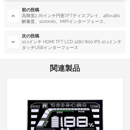
前の投稿
高輝度2.76インチ円形TFTディスプレイ、480×480
解像度、1000nits、MIPIインターフェース、
30PINS、-30~85℃
次の投稿
10.1インチ HDMI TFT LCD 1280*800 IPS 10.1インチ
タッチUSBインターフェース
関連製品