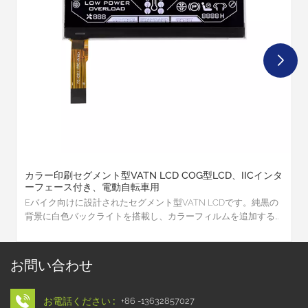
カラー印刷セグメント型VATN LCD COG型LCD、IICインタ
ーフェース付き、電動自転車用
Eバイク向けに設計されたセグメント型VATN LCDです。純黒の
背景に白色バックライトを搭載し、カラーフィルムを追加する
ことで緑色の固定アイコンを実現しています。モジュールは
COG（Chip on Glass）タイプで、薄型で経済的なサイズが特徴
です。コネクタはFPC（Flexible Printed Circuit）タイプで、メ
お問い合わせ
インボードへの実装が容易です。
お電話ください :
+86 -13632857027