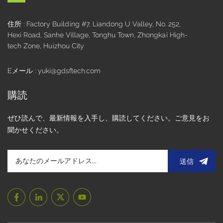
に細心の注意を払って設計されており、あらゆるシナリオに
最適に適合します。信頼性カスタマイズされた LCD ソリュー
住所 : Factory Building #7, Liandong U Valley, No. 252,
ションは、特定のアプリケーション環境要件に合わせて調整
Hexi Road, Sanhe Village, Tonghu Town, Zhongkai High-
された高品質の材料と高度なプロセスを使用しており、過酷
tech Zone, Huizhou City
な環境でも長期間安定して動作できます。これにより、デバ
イスの信頼性と安定性が向上するだけでなく、故障率も大幅
Eメール : yuki@gdsftech.com
に低下し、ユーザーにさらなる安心感を提供します。高い信
頼性と安定性が必要なアプリケーションでは、カスタマイズ
購読
された LCD ディスプレイが理想的な選択肢であることは間違
いありません。費用対効果カスタマイズされた LCD ディスプ
ぜひ読んで、最新情報を入手し、購読してください。ご意見をお
レイ ソリューションへの初期投資 (ツーリング料金など) は比
聞かせください。
較的高額ですが、強力なターゲティングと顧客固有のアプリ
ケーション ニーズを満たす能力を考慮すると、長いプロジェ
クト期間でより高い費用対効果が得られます。カスタマイズ
送信
されたディスプレイは、デバイスの機能と市場競争力を強化
し、それによってユーザーに大きな商業的利益をもたらしま
す。優れた表示効果カスタマイズされた LCD ディスプレイに
は、表示効果においても大きな利点があります。コントラス
ト、彩度、視野角などの表示パラメータを正確に調整するこ
とで、可能な限り最高の表示効果を実現できます。 カスタマ