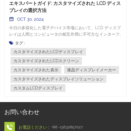
エキスパートガイド: カスタマイズされた LCD ディス
プレイの選択方法
OCT 30, 2024
今日の多様化した電子デバイス市場において、LCD ディスプ
レイは人間とコンピュータの相互作用に不可欠なインターフ
ェイスとして機能し、そのパフォーマンスと適用性はユーザ
タグ :
ー エクスペリエンスとデバイスの全体的な価値に直接影響を
カスタマイズされたLCDディスプレイ
与えます。数ある選択肢の中から、 カスタマイズされたLCD
ディスプレイ そのユニークな利点により、ユーザーからの注
カスタマイズされたLCDスクリーン
目が高まっています。今日は、より多くの情報に基づいた意
カスタマイズされた表示
液晶ディスプレイメーカー
思決定を行うために、カスタマイズされた LCD スクリーンを
カスタマイズされたディスプレイソリューション
選択することの長所と短所を詳しく掘り下げてみましょ
う。 カスタマイズされた LCD ディスプレイの利点 柔軟性最
カスタムLCDディスプレイ
大の魅力は、 カスタマイズされたLCDディスプレイ柔軟性の
高さにあります。サイズ、解像度、インターフェイスの種
類、表示効果、明るさなど、お客様の特定のニーズに合わせ
お問い合わせ
てカスタマイズできます。既存の標準表示モデルと比較し
て、 カスタマイズされたLCDソリューションは、医療機器や
産業用制御からスマート ホームや車載ディスプレイに至るま
お電話ください :
+86 -13632857027
で、さまざまなアプリケーション環境に完璧に適合するよう