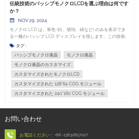
伝統技術のパッシブモノクロLCDを選ぶ理由は何です
か？
NOV 29, 2024
モノクロ LCD は、単色 (白、琥珀、緑など) のみを表示でき
る一種のパッシブ LCD ディスプレイを指します。この技術は
誕生以来、その簡単さと信頼性から、電卓、デジタル時計、
タグ :
産業機器、医療機器などさまざまな分野で広く採用されてい
パッシブモノクロ液晶
モノクロ液晶
ます。技術の進歩によりカラー表示技術が徐々に普及してき
ましたが、モノクロ液晶ディスプレイはまだ歴史の段階を抜
モノクロ液晶のカスタマイズ
け出していません。それどころか、特定のアプリケーション
カスタマイズされたモノクロLCD
シナリオでは独自の利点を実証し続けており、不可欠な選択
カスタマイズされた 128*64 COG モジュール
肢となっています。 パッシブモノクロLCD技術の利点パーソ
ナライズされたカスタマイズ:モノクロ LCD のカスタマイズ
カスタマイズされた 240*160 COG モジュール
により、顧客は高度な柔軟性を得ることができ、特定のアプ
リケーション要件に応じて表示色、解像度、サイズ、インタ
ーフェイス タイプ、その他のパラメータを調整できます。こ
お問い合わせ
のレベルのカスタマイズにより、製品が顧客のニーズを完全
に満たすことが保証され、ユーザー エクスペリエンスが大幅
に向上します。高い費用対効果:に比べ カラーTFTディスプレ
お電話ください :
+86 -13632857027
イ、モノクロ LCD のカスタマイズでは、工具コストが低く抑