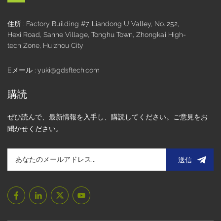
えられます。 さらに、顧客は実際のニーズに応じて製品設計
を最適化し、生産プロセスを合理化し、不必要な材料の無駄
住所 : Factory Building #7, Liandong U Valley, No. 252,
を削減できます。これにより、材料コストと生産コストが削
Hexi Road, Sanhe Village, Tonghu Town, Zhongkai High-
減されるだけでなく、顧客にとってよりコスト効率の高いソ
tech Zone, Huizhou City
リューションが提供されます。低消費電力:パッシブモノクロ
LCD はカラー TFT よりも消費電力が大幅に少なく、特に静
Eメール : yuki@gdsftech.com
止画像を表示する場合、消費電力はほとんど無視できます。
この機能により、モノクロ LCD は、ポータブル デバイスや
購読
バッテリ駆動の機器など、厳しい電力消費要件を伴うアプリ
ケーション シナリオで非常に有利になります。高い信頼性と
ぜひ読んで、最新情報を入手し、購読してください。ご意見をお
耐久性:パッシブモノクロ LCD はカラー LCD に比べて駆動回
聞かせください。
路が単純であるため、故障率が低くなります。 数十年にわた
る開発を経て、モノクロ LCD 技術は現在高度に成熟していま
す。さらに、モノクロ LCD のカスタマイズ技術は、多くの場
送信
合、特定のアプリケーション シナリオに合わせて最適化され
ており、高温または低温、湿度、振動などの過酷な環境でも
安定した動作を保証します。これにより、モノクロ LCD は、
高い耐久性と安定性が必要なアプリケーションにおいて信頼
性が高くなります。 モノクロ LCD カスタマイズの台頭 市場
需要の多様化に伴い、モノクロ液晶ディスプレイのカスタマ