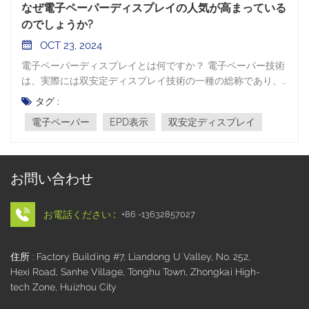
なぜ電子ペーパーディスプレイの人気が高まっている
のでしょうか?
OCT 23, 2024
電子ペーパーディスプレイとは何ですか？ 電子ペーパー技術
は、実際には双安定ディスプレイ技術の一種の総称であり、
英語名は E-paper です。これは主に電気泳動ディスプレイ
タグ :
(EPD) と呼ばれ、天然紙に近い表示効果を提供すると同時
電子ペーパー
EPD表示
双安定ディスプレイ
に、一般的な LCD ディスプレイと同様に表示コンテンツを連
続的に切り替えたり更新したりすることができます。 EPD デ
ィスプレイの利点: 目に優しい： EPD ディスプレイは、視覚
効果において紙の書籍に非常に近い読書体験を提供し、電子
お問い合わせ
画面のぎらつきを回避し、読書の疲労を軽減します。ハイコ
ントラスト: EPD ディスプレイは、紙印刷物と同様の高コン
お電話ください :
+86 -13632857027
トラストと広視野角を備え、死角のない優れた視認性を実現
します。太陽光下での読み取り可能: 反射率とコントラスト
EPD表示 通常の液晶ディスプレイよりもはるかに高い輝度を
住所 : Factory Building #7, Liandong U Valley, No. 252,
持ち、太陽光の下でも鮮明な表示効果を維持できます。この
Hexi Road, Sanhe Village, Tonghu Town, Zhongkai High-
機能により、屋外用途において EPD ディスプレイに大きな利
tech Zone, Huizhou City
点がもたらされます。低エネルギー消費: EPD ディスプレイ
はバックライトを必要としない反射モードなので、エネルギ