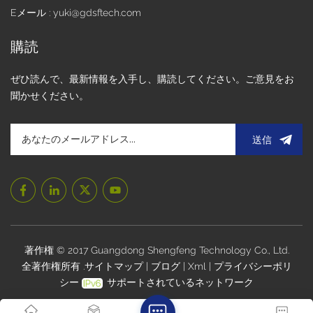
Eメール : yuki@gdsftech.com
ー効率が非常に優れています。電力を消費するのは更新時の
みであり、以前に表示されていた画像は電力を消費せずに表
購読
示されたままになります。この低電力特性により、EPD ディ
スプレイは長期間使用しても電力を節約できます。薄くて軽
い: EPDディスプレイモジュールは、厚さが約1mmと通常の
ぜひ読んで、最新情報を入手し、購読してください。ご意見をお
液晶ディスプレイの半分以下と薄型・軽量です。これによ
聞かせください。
り、持ち運びや使用が簡単になります。飛散防止: EPD ディ
スプレイのバックプレーンは、より堅牢で耐久性のある構造
で、TFT ガラスだけでなく PCB や FPC 基板などのさまざま
送信
な材料に適用できます。これにより、EPD ディスプレイ モジ
ュールは従来の LCD ディスプレイよりも耐久性に優れていま
す。柔軟性: EPD ディスプレイが FPC 基板などのプラスチッ
ク材料上に製造される場合、フレキシブル ディスプレイにな
る可能性があります。この機能は、ウェアラブルデバイスな
どのアプリケーションに新たな可能性をもたらします。 EPD
ディスプレイの欠点: 遅いリフレッシュレート: 粒子の動きに
著作権 © 2017 Guangdong Shengfeng Technology Co., Ltd.
依存する電気泳動技術のため、EPD ディスプレイのリフレッ
全著作権所有 .
サイトマップ
|
ブログ
|
Xml
|
プライバシーポリ
シュ レートは最大数百ミリ秒と遅く、ビデオ アプリケーショ
シー
サポートされているネットワーク
ンには不十分です。したがって、EPD 表示は現在、頻繁に変
更されない静的なコンテンツを表示するために主に使用され