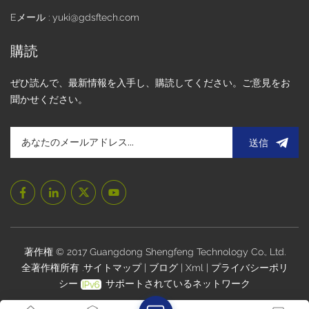
向を制御する重要な部品です。透過率、偏光度、そして様々
Eメール : yuki@gdsftech.com
な波長の光に対する選択透過能力は、液晶ディスプレイの背
景色に影響を与えます。高品質の偏光板は光をより効果的に
購読
フィルタリング・制御し、より純粋で鮮明な背景色を実現し
ます。 II. スーパーホワイト背景LCDソリューションのアプリ
ぜひ読んで、最新情報を入手し、購読してください。ご意見をお
ケーション要件技術の進歩と製品体験に対する消費者の期待
聞かせください。
の高まりにより、スーパーホワイト背景 LCD ソリューション
は、次のようなさまざまな分野で強力なアプリケーション需
要を示しています。 スマート家電（例：炊飯器）炊飯器のス
送信
マートで美しい進化により、 スーパーホワイト背景LCDディ
スプレイこれらのディスプレイは、より鮮明で視覚的に魅力
的なプレゼンテーションを提供します。例えば、高級炊飯器
製品では、スーパーホワイトガラスパネルとLCDディスプレ
イを組み合わせることで、調理モード、時間、温度などの情
報を明瞭に表示できるだけでなく、炊飯器の洗練されたモダ
ンなデザインを引き立て、製品全体の品質を高めています。
著作権 © 2017 Guangdong Shengfeng Technology Co., Ltd.
電子棚札（ESL）と小売端末電子棚札は、低消費電力で価格
全著作権所有 .
サイトマップ
|
ブログ
|
Xml
|
プライバシーポリ
情報を長期間表示することが求められます。超白色背景LCD
シー
サポートされているネットワーク
従来の紙ラベルに美的に似ているだけでなく、白い背景と黒
い文字とのコントラストが高く、消費者の注目を集め、情報