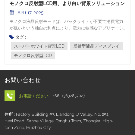
モノクロ反射型LCD用、より白い背景ソリューション
APR 17, 2025
モノクロ液晶反射モードは、バックライトが不要で消費電力
が低いという独自の利点により、電力に敏感なアプリケーシ
ョンに最適なディスプレイ ソリューションとして登場しまし
タグ :
た。しかし、伝統的な 反射型LCD画面の背景色が黄色や灰色
スーパーホワイト背景LCD
反射型液晶ディスプレイ
がかっている場合、画質が損なわれることがよくあります。
スーパーホワイト背景ソリューションは、技術革新と素材革
モノクロ反射型LCD
新によってこの問題に対処します。 I. モノクロ反射型LCDの
背景色に影響を与える要因反射型 LCD の表示原理は周囲の光
の反射に依存しており、背景色は次のコアコンポーネントと
お問い合わせ
プロセスによって決まります。液晶材料:液晶材料の種類によ
って光学特性は異なります。例えば、TN（Twisted
Nematic）モードとFSTN（Film-compensated Super
お電話ください :
+86 -13632857027
Twisted Nematic）モードは、分子配列と光学応答が異なり
ます。TN液晶は応答時間が速いものの、コントラスト比と視
住所 : Factory Building #7, Liandong U Valley, No. 252,
野角に限界がある場合があります。一方、FSTN液晶はコン
Hexi Road, Sanhe Village, Tonghu Town, Zhongkai High-
トラスト比と視野角性能に優れています。これらの特性は、
tech Zone, Huizhou City
LCDが周囲光を変調する方法に直接影響し、ひいては背景色
の表現に影響を与えます。偏光板の性能:偏光板は光の偏光方