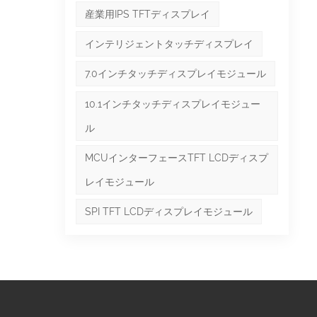
延し
産業用IPS TFTディスプレイ
。こ
温環
インテリジェントタッチディスプレイ
液晶
7.0インチタッチディスプレイモジュール
かり
能を
10.1インチタッチディスプレイモジュー
の使
ル
れて
す。
MCUインターフェースTFT LCDディスプ
：こ
レイモジュール
との
あり
SPI TFT LCDディスプレイモジュール
るか
一
レイ
度、
）標