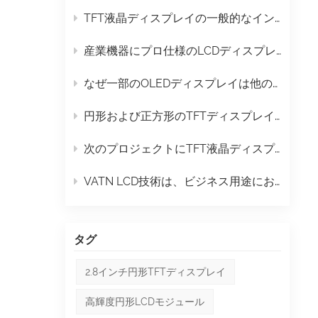
みや
TFT液晶ディスプレイの一般的なインターフェースにはどのようなものがありますか？
液
。眩
産業機器にプロ仕様のLCDディスプレイが必要な理由
ライ
なぜ一部のOLEDディスプレイは他のものよりも長持ちするのか？
屋外
屋外
円形および正方形のTFTディスプレイは、次のデザイントレンドとなるのか？
は丈
で、
次のプロジェクトにTFT液晶ディスプレイを選ぶべき3つの理由
効率
なり
VATN LCD技術は、ビジネス用途においてどのように機能するのでしょうか？
モバ
の
向か
タグ
用の
ない
2.8インチ円形TFTディスプレイ
らし
高輝度円形LCDモジュール
用し