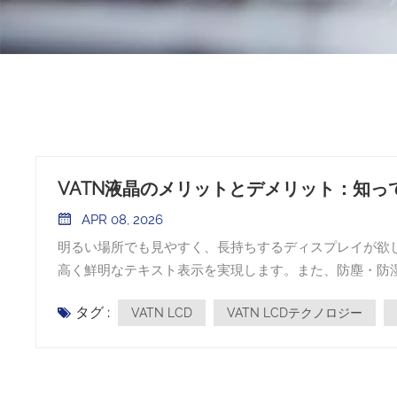
VATN液晶のメリットとデメリット：知っ
APR 08, 2026
明るい場所でも見やすく、長持ちするディスプレイが欲しい
高く鮮明なテキスト表示を実現します。また、防塵・防
やや劣り、動作が遅くなる場合があります。価格は一般
タグ :
VATN LCD
VATN LCDテクノロジー
に合致するかどうかを検討する必要があります。 主なポ
す。明るい屋外でも問題なく動作します。これらのスクリ
力が少ないため、持ち運び機器のバッテリー寿命が長く
術作品の制作や動画編集など、正確な色再現が求められる