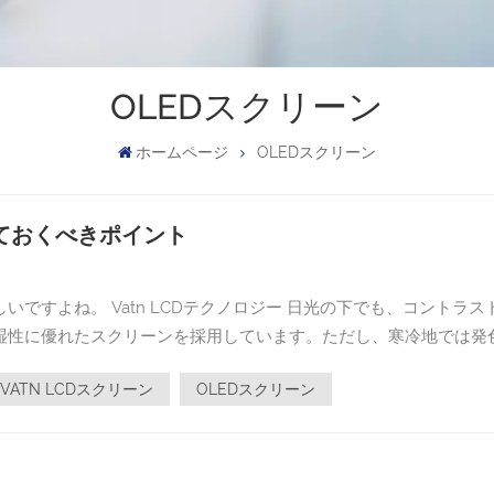
OLEDスクリーン
ホームページ
OLEDスクリーン
ておくべきポイント
ですよね。 Vatn LCDテクノロジー 日光の下でも、コントラス
湿性に優れたスクリーンを採用しています。ただし、寒冷地では発
的な液晶ディスプレイよりも高いため、これらの利点がご自身のニ
VATN LCDスクリーン
OLEDスクリーン
イントVATN製液晶画面 鮮明な画像を表示し、読みやすいのが特徴
ーンは頑丈で、埃や水にも強く、長持ちします。VATN液晶は消
なります。ただし、色の再現性はあまり高くありません。そのため
作業には適していません。VATN液晶は通常の液晶よりも高価で