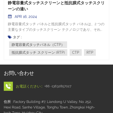
静電容量式タッチスクリーンと抵抗膜式タッチスクリ
ーンの違い
APR 16, 2024
静電容量式タッチ パネルと抵抗膜式タッチ パネルは、2 つの
主要なタイプのタッチスクリーン テクノロジであり、それぞ
れが複数の側面で独自の特性を示します。静電容量式タッチ
タグ :
パネル（CTP）CTPの構造は主にガラスパネル、導電層
静電容量式タッチパネル（CTP）
（ITOなど）、絶縁層（強化ガラスやプラスチックなど）、
その他の導電層で構成されます。その動作原理は静電容量セ
抵抗膜式タッチ スクリーン (RTP)
CTP
RTP
ンシングに基づいており、人体の電流センシングを通じてタ
ッチ機能を実現します。指がタッチ スクリーンの金属層に接
触すると結合容量が形成され、4 つの電極を流れる電流比を
お問い合わせ
計算することでタッチ ポイントの正確な位置が特定されま
す。 静電容量式タッチの利点:√ マルチタッチ機能のサポー
ト。√ 85%以上の高い光透過率と鮮やかな発色。√ 応答時間
お電話ください :
+86 -13632857027
は 3ms 未満と高速です。√ 表面カバーには硬度7Hまでの強
化ガラスを採用しており、耐傷性、耐久性に優れています。
住所 : Factory Building #7, Liandong U Valley, No. 252,
√ 水、火、放射線、静電気、粉塵、油脂などのさまざまな汚
Hexi Road, Sanhe Village, Tonghu Town, Zhongkai High-
染物質に対する耐久性。√ 高い期待寿命: 各タッチ ポイント
tech Zone, Huizhou City
は 5,000 万回以上のタッチに耐え、キャリブレーション後も