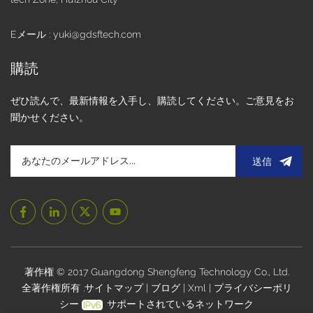
カーソルの安定性を維持できます。短所:• 高コスト。• 爪や絶
縁材を使ったタッチ入力では操作できません。• 手袋をした
Eメール : yuki@gdsftech.com
まま、または画面が濡れているときは使用できません。• 周
囲の導体からの干渉や温度変化が起こりやすい。 抵抗膜式タ
購読
ッチパネル(RTP)RTP は、透明導電層 (ITO フィルム) でコー
ティングされたガラスまたは有機ガラスのベースと、内面も
ぜひ読んで、最新情報を入手し、購読してください。ご意見をお
ITO 層でコーティングされた硬化した耐傷性カバーで構成さ
聞かせください。
れます。 2 つの導電層の間には、それらを分離するための小
さな透明な絶縁点が多数あります。 抵抗式タッチスクリーン
は抵抗の原理に基づいて動作し、圧力感知によってタッチ位
送信
置を決定します。スクリーン表面が押されると、最上層が圧
縮され、2つのITO層が互いに接触し、その結果、抵抗値が変
化します。コントローラは、検出された抵抗変化に基づいて
タッチポイントの座標を計算し、それに応じて対応する動作
を実行します。このテクノロジーでは、タッチを登録するに
は画面に物理的な圧力を加える必要があります。 抵抗膜タッ
チの利点:√ より低いコストで√ 応答感度が良く、誤操作が少
著作権 © 2017 Guangdong Shengfeng Technology Co., Ltd.
ない。√ 粉塵や湿気に強く、さまざまな過酷な環境に耐えま
全著作権所有 .
サイトマップ
|
ブログ
|
Xml
|
プライバシーポリ
す。√ 互換性は、タッチ入力用のあらゆるオブジェクト、ペ
シー
サポートされているネットワーク
ンなどの非導電性オブジェクトと互換性があります。 √ 手袋