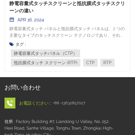
静電容量式タッチスクリーンと抵抗膜式タッチスクリ
ーンの違い
APR 16, 2024
静電容量式タッチ パネルと抵抗膜式タッチ パネルは、2 つの
主要なタイプのタッチスクリーン テクノロジであり、それぞ
れが複数の側面で独自の特性を示します。静電容量式タッチ
タグ :
パネル（CTP）CTPの構造は主にガラスパネル、導電層
静電容量式タッチパネル（CTP）
（ITOなど）、絶縁層（強化ガラスやプラスチックなど）、
その他の導電層で構成されます。その動作原理は静電容量セ
抵抗膜式タッチ スクリーン (RTP)
CTP
RTP
ンシングに基づいており、人体の電流センシングを通じてタ
ッチ機能を実現します。指がタッチ スクリーンの金属層に接
触すると結合容量が形成され、4 つの電極を流れる電流比を
お問い合わせ
計算することでタッチ ポイントの正確な位置が特定されま
す。 静電容量式タッチの利点:√ マルチタッチ機能のサポー
ト。√ 85%以上の高い光透過率と鮮やかな発色。√ 応答時間
お電話ください :
+86 -13632857027
は 3ms 未満と高速です。√ 表面カバーには硬度7Hまでの強
化ガラスを採用しており、耐傷性、耐久性に優れています。
住所 : Factory Building #7, Liandong U Valley, No. 252,
√ 水、火、放射線、静電気、粉塵、油脂などのさまざまな汚
Hexi Road, Sanhe Village, Tonghu Town, Zhongkai High-
染物質に対する耐久性。√ 高い期待寿命: 各タッチ ポイント
tech Zone, Huizhou City
は 5,000 万回以上のタッチに耐え、キャリブレーション後も