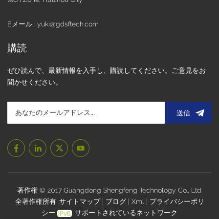
カーソルの安定性を維持できます。短所:• 高コスト。• 爪や絶
縁材を使ったタッチ入力では操作できません。• 手袋をした
Eメール : yuki@gdsftech.com
まま、または画面が濡れているときは使用できません。• 周
囲の導体からの干渉や温度変化が起こりやすい。 抵抗膜式タ
購読
ッチパネル(RTP)RTP は、透明導電層 (ITO フィルム) でコー
ティングされたガラスまたは有機ガラスのベースと、内面も
ぜひ読んで、最新情報を入手し、購読してください。ご意見をお
ITO 層でコーティングされた硬化した耐傷性カバーで構成さ
聞かせください。
れます。 2 つの導電層の間には、それらを分離するための小
さな透明な絶縁点が多数あります。 抵抗式タッチスクリーン
は抵抗の原理に基づいて動作し、圧力感知によってタッチ位
送信
置を決定します。スクリーン表面が押されると、最上層が圧
縮され、2つのITO層が互いに接触し、その結果、抵抗値が変
化します。コントローラは、検出された抵抗変化に基づいて
タッチポイントの座標を計算し、それに応じて対応する動作
を実行します。このテクノロジーでは、タッチを登録するに
は画面に物理的な圧力を加える必要があります。 抵抗膜タッ
チの利点:√ より低いコストで√ 応答感度が良く、誤操作が少
著作権 © 2017 Guangdong Shengfeng Technology Co., Ltd.
ない。√ 粉塵や湿気に強く、さまざまな過酷な環境に耐えま
全著作権所有 .
サイトマップ
|
ブログ
|
Xml
|
プライバシーポリ
す。√ 互換性は、タッチ入力用のあらゆるオブジェクト、ペ
シー
サポートされているネットワーク
ンなどの非導電性オブジェクトと互換性があります。 √ 手袋