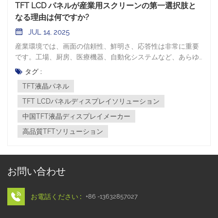
TFT LCD パネルが産業用スクリーンの第一選択肢と
なる理由は何ですか?
JUL 14, 2025
産業環境では、画面の信頼性、鮮明さ、応答性は非常に重要
です。工場、厨房、医療機器、自動化システムなど、あらゆ
る場所で、 TFT液晶パネル 安定した高性能のディスプレイ技
タグ :
術を求めるメーカーやエンジニアにとって、頼りになるソリ
TFT液晶パネル
ューションとなっています。 TFT液晶パネルの主な利点の一
つは、その優れた画質です。従来の液晶ディスプレイとは異
TFT LCDパネルディスプレイソリューション
なり、TFT（薄膜トランジスタ）技術はアクティブマトリク
中国TFT液晶ディスプレイメーカー
ス方式を採用し、各ピクセルを個別に制御できます。これに
高品質TFTソリューション
より、鮮明なコントラスト、鮮やかな色彩、そして高速な応
答時間を実現し、高精度な産業用タスクやリアルタイム監視
に不可欠な機能を実現します。 業務用厨房機器などの業界も
調理を取り入れている TFT LCDパネルディスプレイソリュー
お問い合わせ
ションこれらのパネルは、熱、湿度、油汚れがつきやすい環
境にも耐えられるよう設計されており、現代のスマートキッ
チン家電に最適です。耐久性とタッチスクリーン機能によ
お電話ください :
+86 -13632857027
り、ユーザーエクスペリエンスを向上させるとともに、要求
の厳しい調理アプリケーションにおいても長期的な機能性を