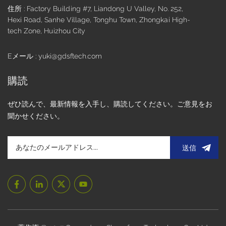
住所 : Factory Building #7, Liandong U Valley, No. 252,
保証します。 さらに、TFT LCDパネルは様々なサイズとフォ
Hexi Road, Sanhe Village, Tonghu Town, Zhongkai High-
ーマットで提供されており、標準解像度とカスタム解像度の
tech Zone, Huizhou City
両方をサポートしています。そのため、特殊機械、自動車シ
ステム、さらには屋外の産業用制御パネルへの統合に最適で
す。この技術の拡張性により、メーカーは画面サイズやレイ
Eメール : yuki@gdsftech.com
アウトに関わらず、一貫した視覚出力を備えた機器を柔軟に
設計できます。 産業用ディスプレイ部品を調達する際には、
購読
品質を提供するだけでなく、カスタマイズ、スケジュール、
コンプライアンスを理解しているサプライヤーを選ぶことが
ぜひ読んで、最新情報を入手し、購読してください。ご意見をお
重要です。 中国TFT液晶ディスプレイメーカー Shengfengの
聞かせください。
ような企業は際立っています。Shengfengは、世界中のお客
様に研究開発から本格的な生産まで包括的なサポートを提供
し、すべてのTFTディスプレイが国際産業基準を満たしてい
送信
ることを保証します。 Shengfengは、TFT液晶ディスプレイ
の中国における信頼できるメーカーとして、10年以上の経験
と先進的な生産設備を組み合わせ、産業、商業、スマート家
電市場向けに信頼性の高いディスプレイソリューションを提
供しています。OEM/ODMサービス、厳格な品質管理、迅速
なグローバル配送を提供しており、TFT液晶パネルサプライ
チェーンにおいて性能、価値、柔軟性を求めるお客様にとっ