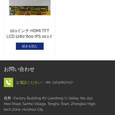
10.1インチ HDMI TFT
LCD 1280*800 IPS 10.1イ
ンチ タッチUSBインター
続きを読む
フェース
お問い合わせ
お電話ください :
+86 -13632857027
住所 : Factory Building #7, Liandong U Valley, No. 252,
Hexi Road, Sanhe Village, Tonghu Town, Zhongkai High-
tech Zone, Huizhou City