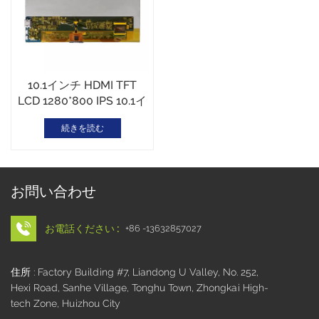
10.1インチ HDMI TFT
LCD 1280*800 IPS 10.1イ
ンチ タッチUSBインター
続きを読む
フェース
お問い合わせ
お電話ください :
+86 -13632857027
住所 : Factory Building #7, Liandong U Valley, No. 252,
Hexi Road, Sanhe Village, Tonghu Town, Zhongkai High-
tech Zone, Huizhou City