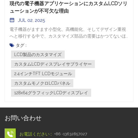
現代の電子機器アプリケーションにカスタムLCDソリ
ューションが不可欠な理由
JUL 02, 2025
電子機器がますます小型化、高機能化、そしてデザイン重視
へと移行する中で、カスタマイズ部品の需要はかつてないほ
ど高まっています。その中でも、 LCDモジュール 人間と機械
タグ :
の主要なインターフェースとしてだけでなく、製品のパフォ
LCD製品のカスタマイズ
ーマンスとアイデンティティの中核部分としても重要な役割
を果たします。 Shengfengでは製造業と LCD製品のカスタ
カスタムLCDディスプレイサプライヤー
マイズ 産業オートメーション、医療診断、コンシューマーエ
2.4インチTFT LCDモジュール
レクトロニクス、スマートホームデバイスなど、幅広い業界
カスタムモノクロLCDパネル
に対応しています。お客様の製品の技術的ニーズと美的ニー
ズの両方を満たす、最適なディスプレイソリューションを見
128x64グラフィックLCDディスプレイ
つけるお手伝いをすることに注力しています。 カスタムLCD
ディスプレイの価値 汎用ディスプレイでも十分な機能は得ら
れますが、サイズ、明るさ、視野角、互換性など、多くの場
お問い合わせ
合、妥協が必要になります。一方、カスタムLCDは、製品デ
ザイナーがディスプレイのあらゆる側面を機能目標やブラン
ド要件に合わせて自由に調整できる自由度を提供します。 例
お電話ください :
+86 -13632857027
えば、 2.4インチTFT LCDモジュールサイズと視認性の完璧