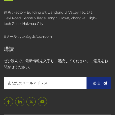
なバランスで、ポータブル機器やハンドヘルド制御システム
に最適です。また、 128x64グラフィックLCDディスプレイ
住所 : Factory Building #7, Liandong U Valley, No. 252,
は、測定ツールや医療用モニターなどの狭いスペースでデー
Hexi Road, Sanhe Village, Tonghu Town, Zhongkai High-
タを鮮明かつ効率的に伝達する方法を提供します。 弊社で
tech Zone, Huizhou City
は、 カスタムモノクロLCDパネル サーモスタット、デジタル
カウンタ、産業用タイマーなど、低消費電力、高コントラス
Eメール : yuki@gdsftech.com
ト、長期安定性を重視するアプリケーションに最適です。こ
れらのディスプレイは、ユーザーインターフェースに合わせ
購読
て、特定のセグメントレイアウト、アイコン、またはバック
ライト色で設計できます。 盛豊が提供するもの 長年の経験と
ぜひ読んで、最新情報を入手し、購読してください。ご意見をお
優秀な技術チームを擁するShengfengは、標準モデルにとど
聞かせください。
まらず、以下の完全なカスタマイズにも対応しています。 *
TFT、グラフィック、セグメントLCDディスプレイ* SPI、
I2C、パラレルなどのインターフェースタイプ* COG、COB、
送信
FPCなどの表示形式* タッチパネル統合（抵抗膜式または静電
容量式）* 広い動作温度範囲と日光下でも読み取り可能なオ
プション* カスタムバックライト、ロゴ、PCBデザイン、ピ
ン構成 屋外での使用に適した薄型で日光下でも判読可能な
TFT スクリーンが必要な場合でも、工場自動化用の安定した
低消費電力グラフィック LCD が必要な場合でも、当社はお客