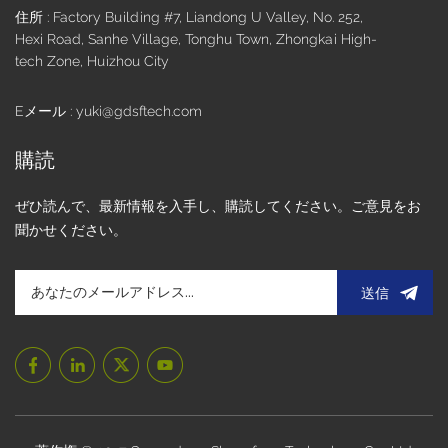
住所 : Factory Building #7, Liandong U Valley, No. 252,
このシステムは人間の導電性を利用しており、圧力をかけず
Hexi Road, Sanhe Village, Tonghu Town, Zhongkai High-
にタッチを検出できます。この原理により、ピンチズームや
tech Zone, Huizhou City
回転などのマルチタッチジェスチャーが可能になり、デバイ
スでのユーザーインタラクションが向上します。 産業用静電
容量式タッチ液晶モニター静電容量式タッチスクリーンは、
Eメール : yuki@gdsftech.com
自己静電容量方式または相互静電容量方式のいずれかを使用
します。自己静電容量方式は個々の電極における変化を測定
購読
するのに対し、相互静電容量方式は交差する導電線間の変化
を検出します。これらの方式は複雑なジェスチャー認識をサ
ぜひ読んで、最新情報を入手し、購読してください。ご意見をお
ポートし、高い応答性を実現します。高輝度静電容量式タッ
聞かせください。
チスクリーンモジュールを含む最新のディスプレイは、静電
容量式タッチと鮮やかなLCDまたはOLEDパネルを組み合わ
せることで、鮮明な映像と効率的なナビゲーションを実現し
送信
ています。 マルチタッチ機能を備えた静電容量式タッチディ
スプレイは、直感的なジェスチャーとシームレスな操作性を
必要とするアプリケーションに最適です。 静電容量式タッチ
と抵抗膜式タッチ 特徴静電容量式タッチスクリーン抵抗膜式
タッチスクリーン応答時間10～20ミリ秒20～50ミリ秒光学性
能光透過率90%以上、明るくクリア光透過率75～85％、やや
暗め消費電力より高く、常にオンタッチイベント時のみ、下