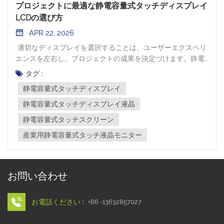
プロジェクトに最適な静電容量式タッチディスプレイ
LCDの選び方
APR 22, 2026
適切なディスプレイを選択することは、ユーザーエクスペリ
エンスを左右し、プロジェクトの成果を決定づけます。静電
容量式タッチ技術は、高い感度、マルチタッチ対応、そして
タグ :
優れた鮮明度を実現します。デザイナーは、業界を問わず、
静電容量式タッチディスプレイ
直感的な操作性と耐久性を兼ね備えたこのソリューションを
信頼しています。現代のアプリケーションは、応答性と堅牢
静電容量式タッチディスプレイ液晶
なパフォーマンスを両立させた高度なディスプレイを必要と
静電容量式タッチスクリーン
しています。 主なポイント 静電容量式タッチディスプレイ
産業用静電容量式タッチ液晶モニター
優れた感度とマルチタッチ対応を備えているため、インタラ
クティブなアプリケーションに最適です。環境への曝露やユ
ーザーとのインタラクションといった要素を考慮し、プロジ
ェクトの要件を明確に定義して、適切なディスプレイを選定
お問い合わせ
してください。プロジェクトの成功には、長期的なサポート
と安定したパフォーマンスを確保するために、信頼できるサ
プライヤーを選ぶことが不可欠です。 静電容量式タッチディ
お電話ください :
+86 -13632857027
スプレイの基礎知識 静電容量式タッチとは 静電容量式タッ
チ技術は、指が画面に近づくと静電場の変化を検出します。