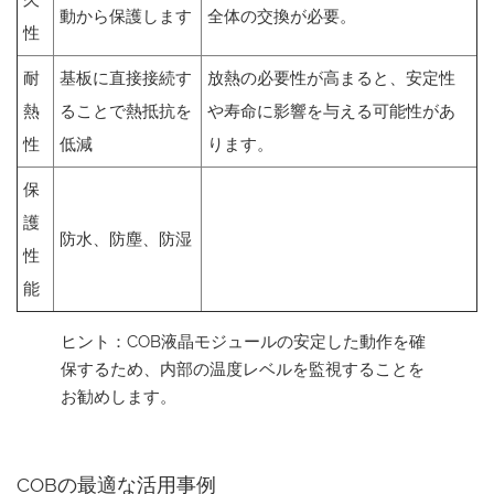
久
動から保護します
全体の交換が必要。
性
耐
基板に直接接続す
放熱の必要性が高まると、安定性
熱
ることで熱抵抗を
や寿命に影響を与える可能性があ
性
低減
ります。
保
護
防水、防塵、防湿
性
能
ヒント：COB液晶モジュールの安定した動作を確
保するため、内部の温度レベルを監視することを
お勧めします。
COBの最適な活用事例