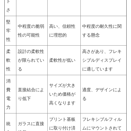
ト
さ
堅
中程度の脆弱
高い、信頼性
中程度の耐久性に関
牢
性の可能性
に理想的
する懸念
性
柔
設計の柔軟性
高さがあり、フレキ
軟
が限られてい
柔軟性が低い
シブルディスプレイ
性
る
に適しています
消
サイズが大き
費
直接結合によ
適度、デザインによ
いため価格が
電
り低下
る
高くなります
力
プリント基板
フレキシブルフィル
統
ガラスに直接
に取り付け済
ムにマウントされて