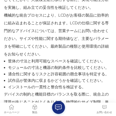
を実施し、組み立ての妥当性を検証してください。
機械的な統合プロセスにより、LCDがお客様の製品に効率的
に組み込まれることが保証されます。LCDの仕様に関する専
門的なアドバイスについては、営業チームにお問い合わせく
ださい。サイズや性能に関する期待値など、主要なパラメー
タを明確にしてください。最終製品の種類と使用環境の詳細
をお知らせください。
筐体の寸法と利用可能なスペースを確認してください。
モジュールの寸法と機器の制約条件を比較してください。
適合性に関するリスクと許容範囲の懸念事項を特定する。
試作品が筐体内に収まるかどうかを確認してください。
インストールの一貫性と整合性を検証する。
デバイスの制約と機能目標のバランスを取る際に、統合上の
課題が生じることがよくあります。物理的なサイズ制限、単
位コスト目標、環境耐性、インターフェースの互換性などを
ホームページ
製品
お問い合わせ