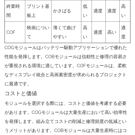
終業時
プリント基
低
高
かさばる
適度
適度
間
板上
い
い
映画につい
薄くて曲げ
高
適
COF
適度
高い
て
やすい
い
度
COGモジュールはバッテリー駆動アプリケーションで優れた
性能を発揮します。COBモジュールは信頼性と修理の容易さ
が重視される環境に適しています。COFモジュールは、柔軟
なディスプレイ統合と高画素密度が求められるプロジェクト
に最適です。
コストと価値
モジュールを選択する際には、コストと価値を考慮する必要
があります。COGモジュールは大量生産において高い効率性
を発揮します。組み立てコストの削減と修理頻度の低減とい
うメリットがあります。COBモジュールは大量生産時にはコ