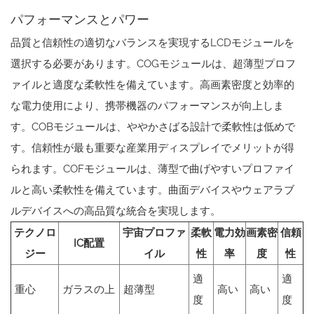
パフォーマンスとパワー
品質と信頼性の適切なバランスを実現するLCDモジュールを
選択する必要があります。COGモジュールは、超薄型プロフ
ァイルと適度な柔軟性を備えています。高画素密度と効率的
な電力使用により、携帯機器のパフォーマンスが向上しま
す。COBモジュールは、ややかさばる設計で柔軟性は低めで
す。信頼性が最も重要な産業用ディスプレイでメリットが得
られます。COFモジュールは、薄型で曲げやすいプロファイ
ルと高い柔軟性を備えています。曲面デバイスやウェアラブ
ルデバイスへの高品質な統合を実現します。
テクノロ
宇宙プロファ
柔軟
電力効
画素密
信頼
IC配置
ジー
イル
性
率
度
性
適
適
重心
ガラスの上
超薄型
高い
高い
度
度