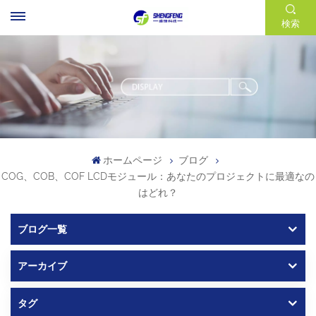
検索
ホームページ
ブログ
COG、COB、COF LCDモジュール：あなたのプロジェクトに最適なの
はどれ？
ブログ一覧
アーカイブ
タグ