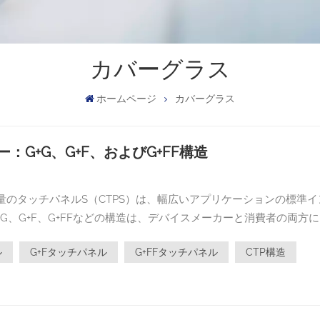
カバーグラス
ホームページ
カバーグラス
G+G、G+F、およびG+FF構造
び適切なアプリケーションシナリオを掘り下げます。 1。G + G
ル
G+Fタッチパネル
G+FFタッチパネル
CTP構造
れており、外力に対する堅牢な保護を提供します。内側の層はセン
透明な接着剤（OCA）を使用して結合します。 利点： √耐久