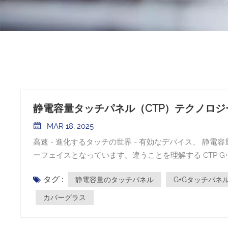
静電容量タッチパネル（CTP）テクノロジー：
MAR 18, 2025
高速 - 進化するタッチの世界 - 有効なデバイス、 静電容量のタッチパネルS（CTPS）は、幅広いアプリケーションの標準インタ
ーフェイスとなっています。違うことを理解する CTP G+G、G+F、G+FFなどの構造は、デバイスメーカーと消費者の両方にと
って重要です。ここでは、各構造の特性、利点、短所、およ
タグ :
静電容量のタッチパネル
G+Gタッチパネ
ラス +ガラス）構造 G + G（ガラス +ガラス） 構造は、2層のガラスで構成されています。表面カバー、 レンズをカバーしま
す、機械的 /体力が強化された強化されたガラスで作ら
カバーグラス
ガラスで、通常は伊藤ガラスです。 2つのガラス層は、光学的に
性： 外側のカバーガラスがシールドとして機能すると、G+G構造は傷、擦り傷、および衝撃に対して非常に耐性があります。 √