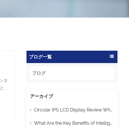
ブログ一覧
ブログ
（ガ
アーカイブ
Circular IPS LCD Display Review Why Choose Round Screens
サー
What Are the Key Benefits of Intelligent Touch Displays for Modern Factories?