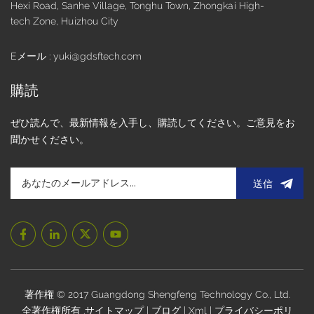
Hexi Road, Sanhe Village, Tonghu Town, Zhongkai High-
ンシング： 2つのガラス構造は、センサーガラスの導電性伊
tech Zone, Huizhou City
藤層とともに、安定した信頼性の高いタッチ - センシング環
境を提供し、滑らかで応答性の高いマルチタッチの相互作用
Eメール : yuki@gdsftech.com
を可能にします。 √ロング - 持続： 堅牢な構造により、G+G
タッチパネルは、パフォーマンスの大幅な劣化なしに長年の
購読
使用に耐えることができ、信頼性が重要な産業および自動車
用途に適しています。短所： × 重くて厚い： 2つのガラス層
ぜひ読んで、最新情報を入手し、購読してください。ご意見をお
により、G+Gタッチパネルは、他の構造と比較して比較的重
くて厚くなります。 ×より高いコスト： G+Gパネルの製造プ
聞かせください。
ロセスはより複雑で、高品質のガラス材料が必要です。その
結果、それらはより高価になる傾向があります。アプリケー
送信
ション：自動車ディスプレイ： G+GタッチパネルSは、車両
内の振動と温度の変動に耐え、ドライバーと乗客に高品質の
視覚体験を提供できます。産業制御パネル： の耐久性 G+Gタ
ッチパネルSは、偶発的な影響や大まかなハンドリングの影
響を受ける厳しい環境で確実に動作できることを保証しま
す。 2。G + F（ガラス +フィルム）構造 G + F（ガラス +フィ
ルム）構造、外側のカバーレンズ層は 焼きガラス、そして内
側のセニョール層は、通常、ポリエチレンテレフタレート
著作権 © 2017 Guangdong Shengfeng Technology Co., Ltd.
（PET）で作られた柔軟なフィルムです。このフィルムは、
全著作権所有 .
サイトマップ
|
ブログ
|
Xml
|
プライバシーポリ