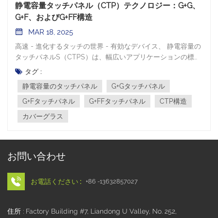
静電容量タッチパネル（CTP）テクノロジー：G+G、
G+F、およびG+FF構造
MAR 18, 2025
高速 - 進化するタッチの世界 - 有効なデバイス、 静電容量の
タッチパネルS（CTPS）は、幅広いアプリケーションの標準
インターフェイスとなっています。違うことを理解する CTP
タグ :
G+G、G+F、G+FFなどの構造は、デバイスメーカーと消費者
静電容量のタッチパネル
G+Gタッチパネル
の両方にとって重要です。ここでは、各構造の特性、利点、
短所、および適切なアプリケーションシナリオを掘り下げま
G+Fタッチパネル
G+FFタッチパネル
CTP構造
す。 1。G + G（ガラス +ガラス）構造 G + G（ガラス +ガラ
カバーグラス
ス） 構造は、2層のガラスで構成されています。表面カバ
ー、 レンズをカバーします、機械的 /体力が強化された強化
されたガラスで作られており、外力に対する堅牢な保護を提
供します。内側の層はセンサーガラスで、通常は伊藤ガラス
お問い合わせ
です。 2つのガラス層は、光学的に透明な接着剤（OCA）を
使用して結合します。 利点： √耐久性： 外側のカバーガラス
お電話ください :
+86 -13632857027
がシールドとして機能すると、G+G構造は傷、擦り傷、およ
び衝撃に対して非常に耐性があります。 √ハイ - 高品質のビ
ジュアル： 両方の層でガラスを使用すると、透過率が高くな
住所 : Factory Building #7, Liandong U Valley, No. 252,
り、色が鮮やかで、画像が鋭くなります。 √正確なタッチセ