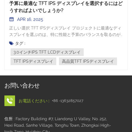
予算に最適な TFT IPS ディスプレイを選択するにはど
うすればよいでしょうか?
APR 16, 2025
正しい選択 TFT IPSディスプレイ プロジェクトに最適なディ
スプレイを選ぶのは、特に性能と予算のバランスを取るのが
難しい作業になりがちです。TFT（薄膜トランジスタ）と
タグ :
IPS（インプレーンスイッチング）技術は、鮮やかな色彩、シ
3.0インチIPS TFT LCDディスプレイ
ャープな表示、広い視野角で人気があります。しかし、問題
は、ニーズと予算に最適なディスプレイをどのように選択す
TFT IPSディスプレイ
高品質TFT IPSディスプレイ
るかということです。 1. サイズと解像度のニーズを理解する
まず、デバイスに適したディスプレイサイズを決定する必要
があります。スペースが限られている小型デバイスの場合
お問い合わせ
は、3インチTFTディスプレイが適しており、スペースを取ら
ずに良好な表示を提供します。表示効果に高い要件があり、
より鮮やかな色彩と広い視野角が必要な場合は、 3.0インチ
お電話ください :
+86 -13632857027
IPS TFT LCDディスプレイ より適切な選択肢かもしれませ
ん。IPSディスプレイはより鮮やかな色と高いコントラストを
住所 : Factory Building #7, Liandong U Valley, No. 252,
備えているため、鮮明な画像を必要とするアプリケーション
Hexi Road, Sanhe Village, Tonghu Town, Zhongkai High-
に特に適しています。 2. 表示品質を評価する TFTディスプレ
tech Zone, Huizhou City
イは長年使用されてきましたが、IPSテクノロジーによる画質