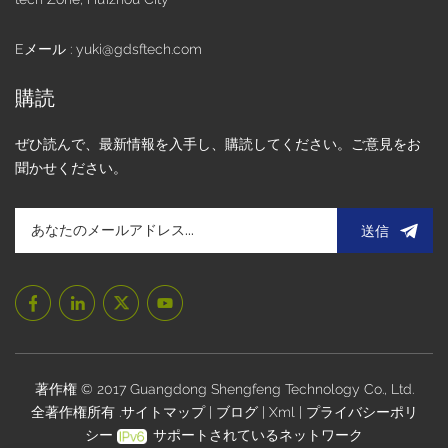
の向上は無視できません。TFT IPSディスプレイは、表示品
質の向上だけでなく、様々な角度から見ても色の一貫性を保
Eメール : yuki@gdsftech.com
ちます。これは、携帯機器や医療機器など、多角度からの視
認性を必要とするデバイスにとって非常に重要です。IPSテク
購読
ノロジーにより、様々な照明環境下でも優れた画像を表示で
きます。 3. 予算の問題 もちろん、3.0インチIPS TFT液晶ディ
ぜひ読んで、最新情報を入手し、購読してください。ご意見をお
スプレイは画質に優れていますが、比較的高価です。予算が
聞かせください。
限られているため、性能を犠牲にすることなくコストパフォ
ーマンスの高いディスプレイを見つけることが特に重要で
す。幸いなことに、手頃な価格で安定した品質のTFTディス
送信
プレイはまだ見つかります。重要なのは、解像度、明るさ、
信頼性を確保しながら、柔軟な価格設定ができるサプライヤ
ーを見つけることです。 4. 当社を選ぶ理由
Shengfenglcd.comでは、 高品質のTFT IPSディスプレイ 民
生用電子機器から産業機器まで、様々な用途に対応いたしま
す。3インチTFTディスプレイから3.0インチIPS TFT LCDデ
ィスプレイまで、お客様に最適なソリューションをご提案い
著作権 © 2017 Guangdong Shengfeng Technology Co., Ltd.
たします。当社のディスプレイは優れた性能だけでなく、お
全著作権所有 .
サイトマップ
|
ブログ
|
Xml
|
プライバシーポリ
求めやすい価格設定も魅力です。高品質を維持しながらコス
シー
サポートされているネットワーク
ト削減にも貢献します。専門チームによる迅速な納品で、お