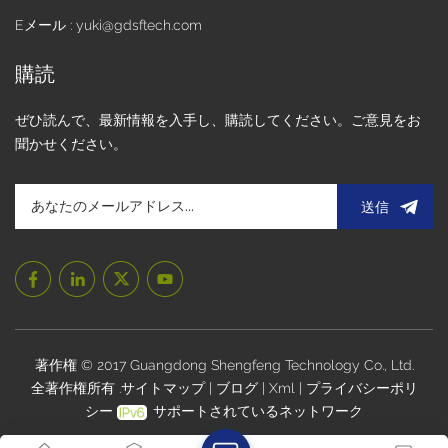
で必要とされる接続ワイヤやスペースが不要になります。こ
Eメール : yuki@gdsftech.com
のコンパクトな設計により、ディスプレイ モジュール全体が
より簡潔かつ効率的になります。 高信頼性COG パッケージ
購読
ング技術により、ディスプレイ モジュールの信頼性も向上し
ます。 COG ドライバー IC と LCD レイアウト間の直接接続
ぜひ読んで、最新情報を入手し、購読してください。ご意見をお
と、接着領域が黒色の接着剤で完全に覆われているため、デ
聞かせください。
ィスプレイ モジュールは空気、湿度、温度などの環境要因に
耐えることができます。また、COG ICはボンディング工程が
1回で済むため、故障の可能性が低くなります。 低消費電力
送信
消費電力の点でも、COG モジュールは優れたパフォーマンス
を発揮します。 COGドライバーICを液晶ガラス基板上に直接
接合しているため、信号伝送経路を最小限に抑え、エネルギ
ーロスを低減し、低消費電力化を実現します。 早い反応COG
パッケージング技術は高速応答特性を特徴としています。 IC
とLCDパネル間の距離が短いため、信号伝送が速くなり、応
答速度とリフレッシュレートが向上します。 設計の柔軟性
著作権 © 2017 Guangdong Shengfeng Technology Co., Ltd.
COG ドライバー IC はサイズが小さく、設計ニーズに応じて
全著作権所有 .
サイトマップ
|
ブログ
|
Xml
|
プライバシーポリ
調整できるため、LCD パネルのどの側にも配置できます。こ
シー
サポートされているネットワーク
の設計の柔軟性により、COG ディスプレイ モジュールはさ
まざまな応用分野や LCD 技術に適応できます。 費用対効果