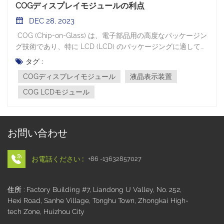
COGディスプレイモジュールの利点
DEC 28, 2023
COG (Chip-on-Glass) は、電子部品用の高度なパッケージン
グ技術であり、特に LCD (LCD) のパッケージングに適してい
ます。液晶表示装置）ドライバーICです。この技術はドライ
タグ :
バーICをガラス基板上に直接接合したもので、この種のLCD
COGディスプレイモジュール
液晶表示装置
モジュールをCOG LCDモジュールと呼びます。 全体 COG
LCDモジュール 図に示すように、LCD パネル、COG ドライ
COG LCDモジュール
バー IC、FPC または PIN のコネクタの 3 つの部分で構成さ
れます。 他の従来の COB、SMT タイプのモジュールと比較
して、COG ディスプレイ モジュールには次のような利点が
お問い合わせ
あります。小さいサイズCOG テクノロジーにより、製品のサ
イズが大幅に縮小されます。ドライバICを液晶ガラス上に直
接接合しているため、PCB基板や固定ピンなどの部品が不要
お電話ください :
+86 -13632857027
となり、よりコンパクトな製品設計が可能になります。この
小型化は、COG ディスプレイ モジュールの体積、重量、厚
住所 : Factory Building #7, Liandong U Valley, No. 252,
さを削減するだけでなく、デバイス設計の薄型化も促進しま
Hexi Road, Sanhe Village, Tonghu Town, Zhongkai High-
す。 コンパクトさCOGタイプICにより製品の小型化を実現。
tech Zone, Huizhou City
LCD の内部レイアウトは COG IC のピンに直接接続されてい
るため、COB や SMT 構造などの従来のパッケージング方法