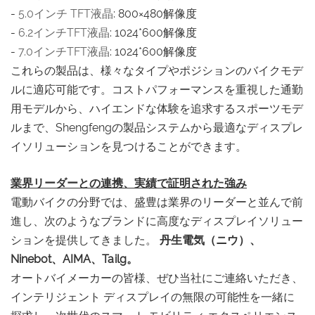
-
5.0インチ
TFT液晶
:
800×480解像度
-
6.2インチTFT液晶
: 1024*600解像度
-
7.0インチTFT液晶
: 1024*600解像度
これらの製品は、様々なタイプやポジションのバイクモデ
ルに適応可能です。コストパフォーマンスを重視した通勤
用モデルから、ハイエンドな体験を追求するスポーツモデ
ルまで、Shengfengの製品システムから最適なディスプレ
イソリューションを見つけることができます。
業界リーダーとの連携、実績で証明された強み
電動バイクの分野では、盛豊は業界のリーダーと並んで前
進し、次のようなブランドに高度なディスプレイソリュー
ションを提供してきました。
丹生電気（ニウ）、
Ninebot、AIMA、Tailg。
オートバイメーカーの皆様、ぜひ当社にご連絡いただき、
インテリジェント ディスプレイの無限の可能性を一緒に