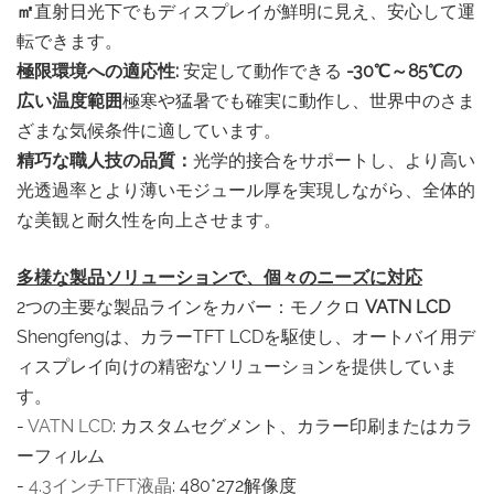
㎡
直射日光下でもディスプレイが鮮明に見え、安心して運
転できます。
極限環境への適応性:
安定して動作できる
-30℃～85℃の
広い温度範囲
極寒や猛暑でも確実に動作し、世界中のさま
ざまな気候条件に適しています。
精巧な職人技の品質：
光学的接合をサポートし、より高い
光透過率とより薄いモジュール厚を実現しながら、全体的
な美観と耐久性を向上させます。
多様な製品ソリューションで、個々のニーズに対応
2つの主要な製品ラインをカバー：モノクロ
VATN LCD
Shengfengは、カラーTFT LCDを駆使し、オートバイ用デ
ィスプレイ向けの精密なソリューションを提供していま
す。
-
VATN LCD
: カスタムセグメント、カラー印刷またはカラ
ーフィルム
-
4.3インチTFT液晶
: 480*272解像度